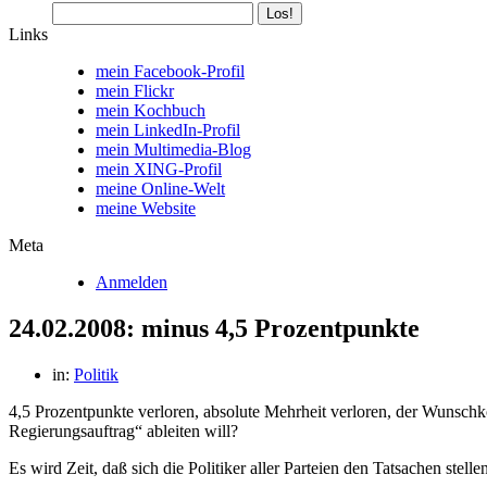
Links
mein Facebook-Profil
mein Flickr
mein Kochbuch
mein LinkedIn-Profil
mein Multimedia-Blog
mein XING-Profil
meine Online-Welt
meine Website
Meta
Anmelden
24.02.2008: minus 4,5 Prozentpunkte
in:
Politik
4,5 Prozentpunkte verloren, absolute Mehrheit verloren, der Wunschk
Regierungsauftrag“ ableiten will?
Es wird Zeit, daß sich die Politiker aller Parteien den Tatsachen stel