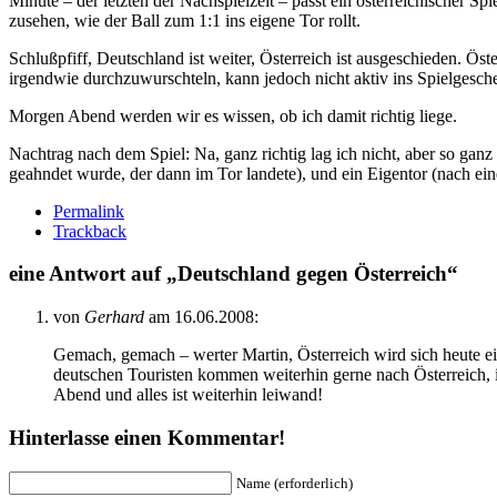
Minute – der letzten der Nachspielzeit – passt ein österreichischer S
zusehen, wie der Ball zum 1:1 ins eigene Tor rollt.
Schlußpfiff, Deutschland ist weiter, Österreich ist ausgeschieden. Ös
irgendwie durchzuwurschteln, kann jedoch nicht aktiv ins Spielgesche
Morgen Abend werden wir es wissen, ob ich damit richtig liege.
Nachtrag nach dem Spiel: Na, ganz richtig lag ich nicht, aber so gan
geahndet wurde, der dann im Tor landete), und ein Eigentor (nach eine
Permalink
Trackback
eine Antwort auf „Deutschland gegen Österreich“
von
Gerhard
am 16.06.2008:
Gemach, gemach – werter Martin, Österreich wird sich heute ei
deutschen Touristen kommen weiterhin gerne nach Österreich, 
Abend und alles ist weiterhin leiwand!
Hinterlasse einen Kommentar!
Name (erforderlich)