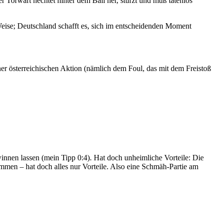
r Torwart hechtet hinter dem Ball her, stürzt und muß tatenlos
e Weise; Deutschland schafft es, sich im entscheidenden Moment
ner österreichischen Aktion (nämlich dem Foul, das mit dem Freistoß
innen lassen (mein Tipp 0:4). Hat doch unheimliche Vorteile: Die
mmen – hat doch alles nur Vorteile. Also eine Schmäh-Partie am