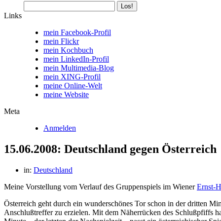
Links
mein Facebook-Profil
mein Flickr
mein Kochbuch
mein LinkedIn-Profil
mein Multimedia-Blog
mein XING-Profil
meine Online-Welt
meine Website
Meta
Anmelden
15.06.2008: Deutschland gegen Österreich
in:
Deutschland
Meine Vorstellung vom Verlauf des Gruppenspiels im Wiener
Ernst-H
Österreich geht durch ein wunderschönes Tor schon in der dritten M
Anschlußtreffer zu erzielen. Mit dem Näherrücken des Schlußpfiffs ha