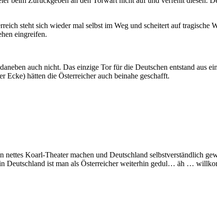
pieler beim Zurückgeben an den Torwart nicht auf und verfehlt diesen. De
terreich steht sich wieder mal selbst im Weg und scheitert auf tragisch
hen eingreifen.
z daneben auch nicht. Das einzige Tor für die Deutschen entstand aus ei
r Ecke) hätten die Österreicher auch beinahe geschafft.
n nettes Koarl-Theater machen und Deutschland selbstverständlich gew
in Deutschland ist man als Österreicher weiterhin gedul… äh … willko