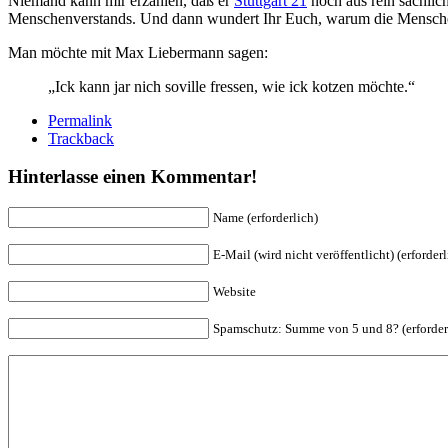
Niemand kann mir erzählen, daß er
Stuttgart 21
noch aus rein sachlic
Menschenverstands. Und dann wundert Ihr Euch, warum die Mensche
Man möchte mit Max Liebermann sagen:
„Ick kann jar nich soville fressen, wie ick kotzen möchte.“
Permalink
Trackback
Hinterlasse einen Kommentar!
Name (erforderlich)
E-Mail (wird nicht veröffentlicht) (erforderl
Website
Spam
schutz: Summe von 5 und 8? (erforder