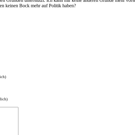
hen Gründen unterstützt. Ich kann mir keine anderen Gründe mehr vorst
n keinen Bock mehr auf Politik haben?
ich)
lich)