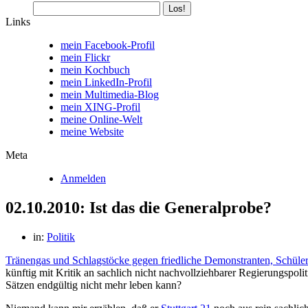
Links
mein Facebook-Profil
mein Flickr
mein Kochbuch
mein LinkedIn-Profil
mein Multimedia-Blog
mein XING-Profil
meine Online-Welt
meine Website
Meta
Anmelden
02.10.2010: Ist das die Generalprobe?
in:
Politik
Tränengas und Schlagstöcke gegen friedliche Demonstranten, Schüle
künftig mit Kritik an sachlich nicht nachvollziehbarer Regierungsp
Sätzen endgültig nicht mehr leben kann?