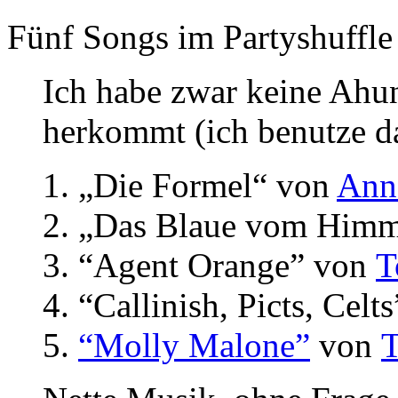
Fünf Songs im Party
shuffle
Ich habe zwar keine Ahun
herkommt (ich benutze 
„Die Formel“ von
Ann
„Das Blaue vom Himm
“Agent Orange”
von
T
“Callinish, Picts, Celts
“Molly Malone”
von
T