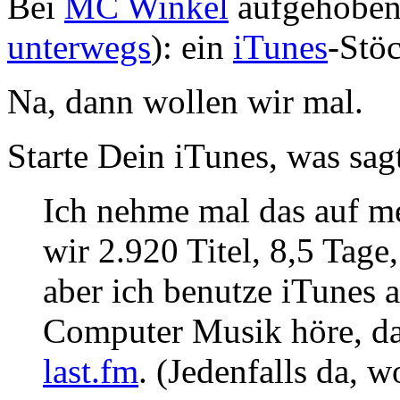
Bei
MC Winkel
aufgehoben 
unterwegs
): ein
iTunes
-Stö
Na, dann wollen wir mal.
Starte Dein
iTunes
, was sagt
Ich nehme mal das auf 
wir 2.920 Titel, 8,5 Tage
aber ich benutze iTunes 
Computer Musik höre, dan
last.fm
. (Jedenfalls da, w